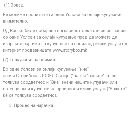
(1) Вовед
Ве молиме прочитајте ги овие Услови за онлајн купување
внимателно.
Од Вас ќе биде побарана согласност дека сте се согласиле
со овие Услови за онлајн купување пред да можете да
извршите нарачка за купување на производ и/или услуги од
интернет продавница
та
www.storybox.mk
(2) Толкување на поимите
Во овие Услови за онлајн купување, "ние"
значи
Сторибокс
ДООЕЛ Скопје ("нас" и "нашите" ќе се
толкува соодветно); и "Вие" значи нашите купувачи или
потенцијални купувачи на производи и/или услуги ("Вашето"
ќе се толкува соодветно).
Процес на нарачка