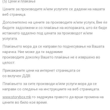
(5) Цени и плаќање
Цените за производите и/или услугите се дадени на нашата
веб страница.
Дополнително на цените за производите и/или услуги, Вие ќе
бидете задолжени и со плаќање на испораката, што ќе биде
истакнато одделно под цената за производот и/или
услугата.
Плаќањето мора да се направи по поднесување на Вашата
нарачка. Ние може да ги задржиме
производите
доколку
Вашето плаќање не е извршено во
целост.
Прикажаните цени на интернет страницата
се
со
вклуч
ен
ДДВ
.
Плаќањето за сите производи и/или услуги мора да се
направи со следење на инструкциите на веб страницата.
www.storybox.mk
го задржува правото да врши промена на
цените во било кое време.