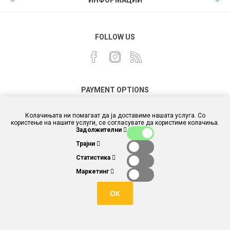
ИНФОРМАЦИИ
FOLLOW US
PAYMENT OPTIONS
Колачињата ни помагаат да ја доставиме нашата услуга. Со
користење на нашите услуги, се согласувате да користиме колачиња.
Задолжителни
Трајни
Статистика
Маркетинг
ОК
Powered by
different.com.mk
and
nopCommerce
Copyright © 2026 Story box and toys. Сите права задржани.