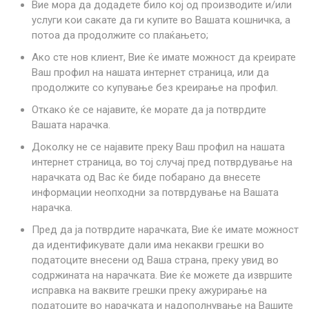
Вие мора да додадете било кој од производите и/или
услуги кои сакате да ги купите во Вашата кошничка, а
потоа да продолжите со плаќањето;
Ако сте нов клиент, Вие ќе имате можност да креирате
Ваш профил на нашата интернет страница, или да
продолжите со купување без креирање на профил.
Откако ќе се најавите, ќе морате да ја потврдите
Вашата нарачка.
Доколку не се најавите преку Ваш профил на нашата
интернет страница, во тој случај пред потврдување на
нарачката од Вас ќе биде побарано да внесете
информации неопходни за потврдување на Вашата
нарачка.
Пред да ја потврдите нарачката, Вие ќе имате можност
да идентификувате дали има некакви грешки во
податоците внесени од Ваша страна, преку увид во
содржината на нарачката. Вие ќе можете да извршите
исправка на ваквите грешки преку ажурирање на
податоците во нарачката и надополнување на Вашите