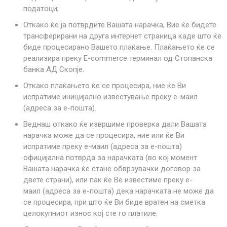
податоци;
Откако ќе ја потврдите Вашата нарачка, Вие ќе бидете
трансферирани на друга интернет страница каде што ќе
биде процесирано Вашето плаќање. Плаќањето ќе се
реализира преку E-commerce терминал од
Стопанска
банка АД Скопје.
Откако плаќањето ќе се процесира, ние ќе Ви
испратиме иницијално известување преку е-маил
(адреса за е-пошта).
Веднаш откако ќе извршиме проверка дали Вашата
нарачка може да се процесира, ние или ќе Ви
испратиме преку е-маил (адреса за е-пошта)
официјална потврда за нарачката (во кој момент
Вашата нарачка ќе стане обврзувачки договор за
двете страни), или пак ќе Ве известиме преку е-
маил (адреса за е-пошта) дека нарачката не може да
се процесира, при што ќе Ви биде вратен на сметка
целокупниот износ кој сте го платиле.