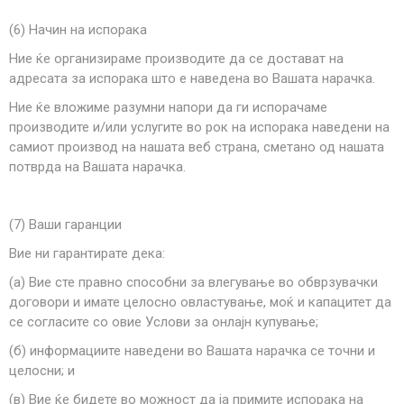
(6) Начин на испорака
Ние ќе организираме производите да се достават на
адресата за испорака што е наведена во Вашата нарачка.
Ние ќе вложиме разумни напори да ги испорачаме
производите и/или услугите во рок на испорака наведени на
самиот производ на нашата веб страна, сметано од нашата
потврда на Вашата нарачка.
(
7
) Ваши гаранции
Вие ни гарантирате дека:
(а) Вие сте правно способни за влегување во обврзувачки
договори и имате целосно овластување, моќ и капацитет да
се согласите со овие Услови за онлајн купување;
(б) информациите наведени во Вашата нарачка се точни и
целосни; и
(в) Вие ќе бидете во можност да ја примите испорака на