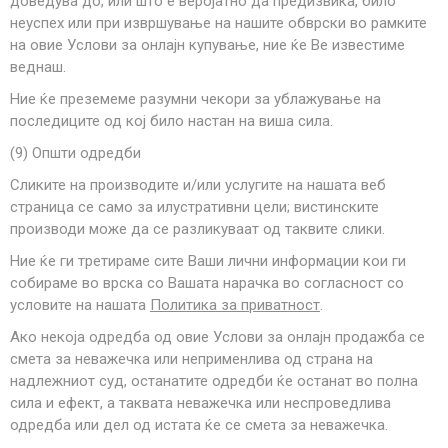
доведува до, или што е веројатно да предизвика, било
неуспех или при извршување на нашите обврски во рамките
на овие Услови за онлајн купување, ние ќе Ве известиме
веднаш.
Ние ќе преземеме разумни чекори за ублажување на
последиците од кој било настан на виша сила.
(
9
) Општи одредби
Сликите на производите и/или услугите на нашата веб
страница се само за илустративни цели; вистинските
производи може да се разликуваат од таквите слики.
Ние ќе ги третираме сите Ваши лични информации кои ги
собираме во врска со Вашата нарачка во согласност со
условите на нашата
Политика за приватност
.
Ако некоја одредба од овие Услови за онлајн продажба се
смета за неважечка или неприменлива од страна на
надлежниот суд, останатите одредби ќе останат во полна
сила и ефект, а таквата неважечка или неспроведлива
одредба или дел од истата ќе се смета за неважечка.