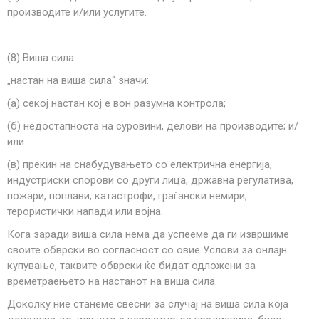
производите и/или услугите.
(
8
) Виша сила
„настан на виша сила“ значи:
(а) секој настан кој е вон разумна контрола;
(б) недостапноста на суровини, делови на производите; и/
или
(в) прекин на снабудувањето со електрична енергија,
индустриски спорови со други лица, државна регулатива,
пожари, поплави, катастрофи, граѓански немири,
терористички напади или војна.
Кога заради виша сила нема да успееме да ги извршиме
своите обврски во согласност со овие Услови за онлајн
купување, таквите обврски ќе бидат одложени за
времетраењето на настанот на виша сила.
Доколку ние станеме свесни за случај на виша сила која