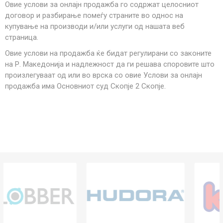
Овие услови за онлајн продажба го содржат целосниот
договор и разбирање помеѓу страните во однос на
купување на производи и/или услуги од нашата веб
страница.
Овие услови на продажба ќе бидaт регулирани со законите
на Р. Македонија и надлежност да ги решава споровите што
произлегуваат од или во врска со овие Услови за онлајн
продажба има Основниот суд Скопје 2 Скопје.