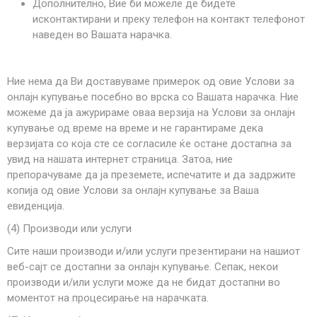
Дополнително, Вие би можеле де бидете
исконтактирани и преку телефон на контакт телефонот
наведен во Вашата нарачка.
Ние нема да Ви доставуваме примерок од овие Услови за
онлајн купување посебно во врска со Вашата нарачка. Ние
можеме да ја ажурираме оваа верзија на Услови за онлајн
купување од време на време и не гарантираме дека
верзијата со која сте се согласиле ќе остане достапна за
увид на нашата интернет страница. Затоа, ние
препорачуваме да ја преземете, испечатите и да задржите
копија од овие Услови за онлајн купување за Ваша
евиденција.
(4) Производи или услуги
Сите наши производи и/или услуги презентирани на нашиот
веб-сајт се достапни за онлајн купување. Сепак, некои
производи и/или услуги може да не бидат достапни во
моментот на процесирање на нарачката.