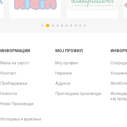
ИНФОРМАЦИИ
МОЈ ПРОФИЛ
ИНФОР
Мапа на сајтот
Мој профил
Според
Контакт
Нарачки
Кошнич
Пребарување
Адреси
Желбот
Новости
Прегледани производи
Аплицир
кај про
Нови Производи
Испорака и враќање