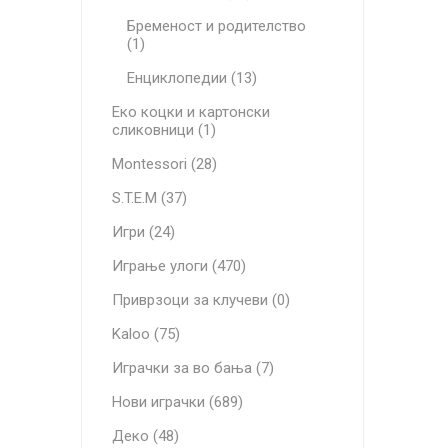
Бременост и родителство
(1)
Енциклопедии (13)
Еко коцки и картонски
сликовници (1)
Montessori (28)
S.T.E.M (37)
Игри (24)
Играње улоги (470)
Приврзоци за клучеви (0)
Kaloo (75)
Играчки за во бања (7)
Нови играчки (689)
Деко (48)