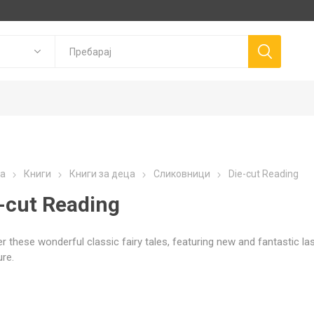
Goki
P
а
Книги
Книги за деца
Сликовници
Die-cut Reading
Trudi
Connetix
ns
Canal Toys
-cut Reading
Llorens Dolls
r these wonderful classic fairy tales, featuring new and fantastic lase
re.