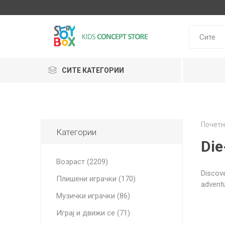
СИТЕ КАТЕГОРИИ
Klein
Почетн
Janod
Категории
HUDORA
GLOBBER
Lilliputie
Die
Возраст (2209)
Discove
Плишени играчки (170)
adventu
Музички играчки (86)
Играј и движи се (71)