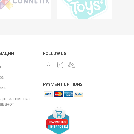
МАЦИИ
FOLLOW US
и
ка
PAYMENT OPTIONS
ека
ајте за сметка
давачот