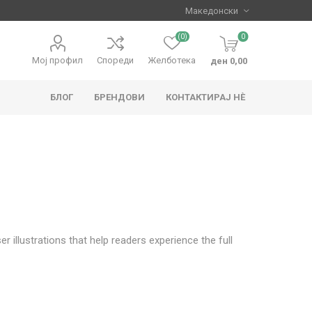
(0)
0
Мој профил
Спореди
Желботека
ден 0,00
БЛОГ
БРЕНДОВИ
КОНТАКТИРАЈ НЀ
apo
Hape
r illustrations that help readers experience the full