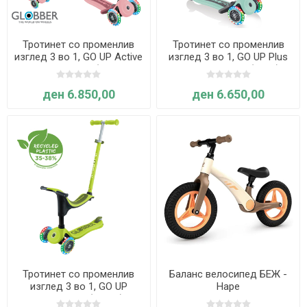
Тротинет со променлив
Тротинет со променлив
изглед 3 во 1, GO UP Active
изглед 3 во 1, GO UP Plus
Lights, склоплив (пастелно
Lights, склоплив (минт) -
розов) - Globber
Globber
ден 6.850,00
ден 6.650,00
Тротинет со променлив
Баланс велосипед БЕЖ -
изглед 3 во 1, GO UP
Hape
Sporty Lights (зелен) -