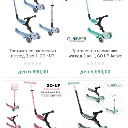
Тротинет со променлив
Тротинет со променлив
изглед 3 во 1, GO • UP
изглед 3 во 1, GO UP Active
ACTIVE ECO (син) - Globber
Lights, склоплив (минт) -
Globber
ден 6.890,00
ден 6.690,00