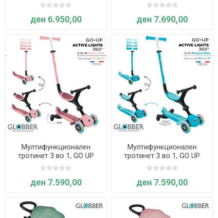
ACTIVE ECO (праска) -
Active Lights 360°,
Globber
склоплив (Минт) - Globber
ден 6.950,00
ден 7.690,00
Мултифункционален
Мултифункционален
тротинет 3 во 1, GO UP
тротинет 3 во 1, GO UP
Active Lights 360°,
Active Lights 360°,
склоплив (пастелно
склоплив (Син) - Globber
ден 7.590,00
ден 7.590,00
розов) - Globber