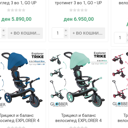
глед 3 во 1, GO UP
тротинет 3 во 1, GO • UP
вело
orty Lights (зелен) -
ACTIVE ECO (праска) -
EXPLO
Globber
Globber
ден 5.890,00
ден 6.950,00
i
i
h
h
Трицикл и баланс
Трицикл и баланс
Тр
лосипед EXPLORER 4
велосипед EXPLORER 4
вело
о 1 (Кралско син) -
во 1 (Минт) - Globber
во 1