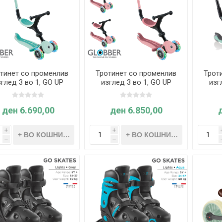
тинет со променлив
Тротинет со променлив
Трот
глед 3 во 1, GO UP
изглед 3 во 1, GO UP
изг
ive Lights, склоплив
Active Lights, склоплив
Plu
(минт) - Globber
(пастелно розов) -
(
Globber
ден 6.690,00
ден 6.850,00
i
i
h
h