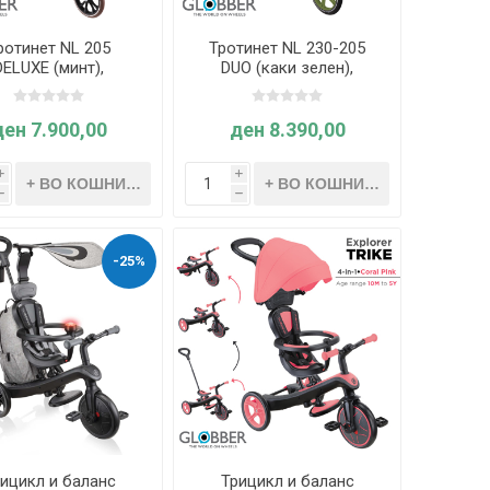
ротинет NL 205
Тротинет NL 230-205
DELUXE (минт),
DUO (каки зелен),
лоплив - Globber
склоплив - Globber
ден 7.900,00
ден 8.390,00
i
i
h
h
-25%
ицикл и баланс
Трицикл и баланс