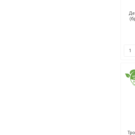
Де
(б
Glo
Тро