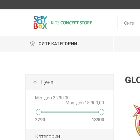
СИТЕ КАТЕГОРИИ
GL
Klein
Janod
Цена
HUDORA
GLOBBER
Lilliputie
Min:
ден 2.290,00
Max:
ден 18.900,00
2290
18900
Категории