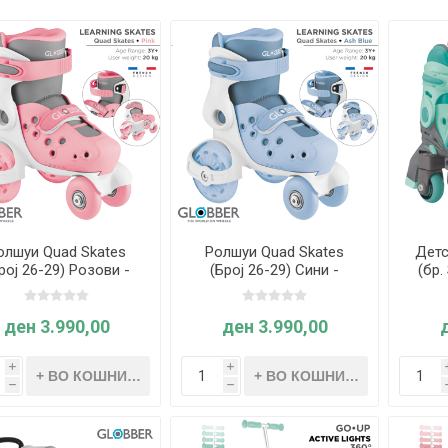
олшуи Quad Skates
Ролшуи Quad Skates
Детс
рој 26-29) Розови -
(Број 26-29) Сини -
(бр.
Globber
Globber
Globb
ден 3.990,00
ден 3.990,00
i
i
h
h