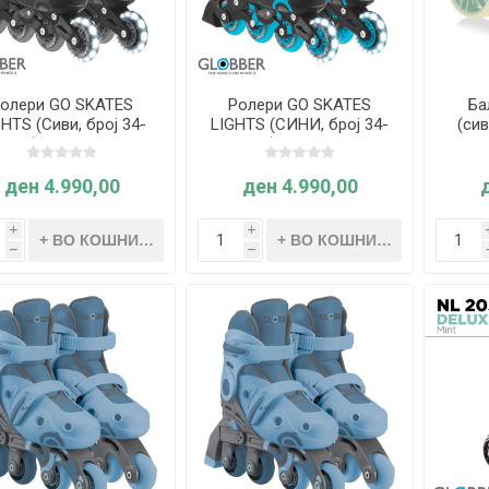
олери GO SKATES
Ролери GO SKATES
Ба
GHTS (Сиви, број 34-
LIGHTS (СИНИ, број 34-
(си
37) - Globber
37) - Globber
ELI
ден 4.990,00
ден 4.990,00
i
i
h
h