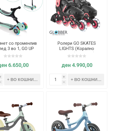
инет со променлив
Ролери GO SKATES
лед 3 во 1, GO UP
LIGHTS (Корално
s Lights, склоплив
розови, број 34-37) -
минт) - Globber
Globber
ден 6.650,00
ден 4.990,00
i
i
h
h