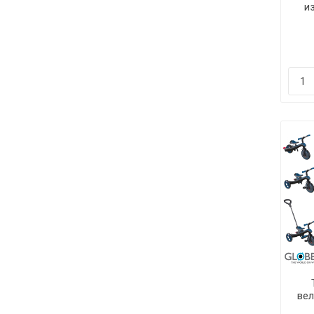
из
Sp
ве
в