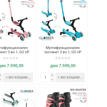
тифункционален
Мултифункционален
инет 3 во 1, GO UP
тротинет 3 во 1, GO UP
tive Lights 360°,
Active Lights 360°,
оплив (пастелно
склоплив (Син) -
озов) - Globber
Globber
ден 7.590,00
ден 7.590,00
i
i
h
h