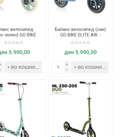
ланс велосипед
Баланс велосипед (син)
во-зелен) GO BIKE
GO BIKE ELITE AIR -
TE DUO - Globber
Globber
ден 5.990,00
ден 5.990,00
i
i
h
h