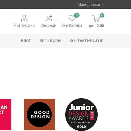
(0)
0
Мој профил
Спореди
Желботека
ден 0,00
БЛОГ
БРЕНДОВИ
КОНТАКТИРАЈ НЀ
apo
Hape