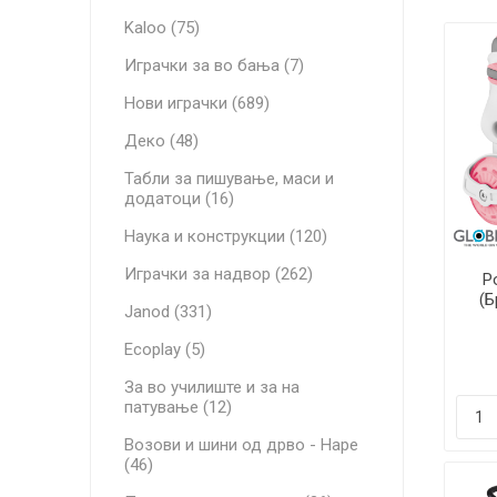
Kaloo (75)
Играчки за во бања (7)
Нови играчки (689)
Деко (48)
Табли за пишување, маси и
додатоци (16)
Наука и конструкции (120)
Играчки за надвор (262)
Р
(Б
Janod (331)
Ecoplay (5)
За во училиште и за на
патување (12)
Возови и шини од дрво - Hape
(46)