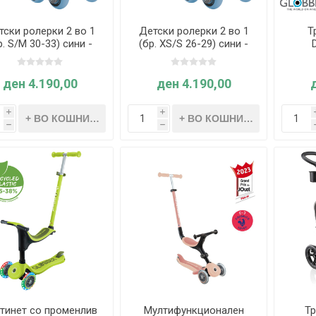
тски ролерки 2 во 1
Детски ролерки 2 во 1
Т
р. S/M 30-33) сини -
(бр. XS/S 26-29) сини -
bber - Learning Inline
Globber - Learning Inline
ск
Skates
Skates
ден 4.190,00
ден 4.190,00
i
i
h
h
тинет со променлив
Мултифункционален
Тр