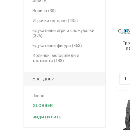
игри (5)
Возила (30)
Играчки од дрво (435)
Едукативни игри и сложувалки
(376)
Тро
Едукативни фигури (353)
из
Act
Колички, велосипеди и
тротинети (143)
Брендови
Janod
GLOBBER
ВИДИ ГИ СИТЕ