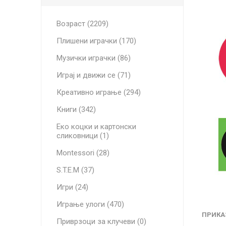
Возраст (2209)
Плишени играчки (170)
Музички играчки (86)
Играј и движи се (71)
Креативно играње (294)
Книги (342)
Еко коцки и картонски
сликовници (1)
Montessori (28)
S.T.E.M (37)
Игри (24)
Играње улоги (470)
ПРИКА
Приврзоци за клучеви (0)