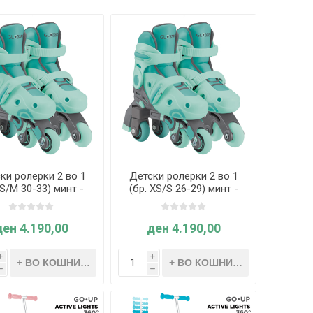
ки ролерки 2 во 1
Детски ролерки 2 во 1
 S/M 30-33) минт -
(бр. XS/S 26-29) минт -
er - Learning Inline
Globber - Learning Inline
Skates
Skates
ден 4.190,00
ден 4.190,00
i
i
h
h