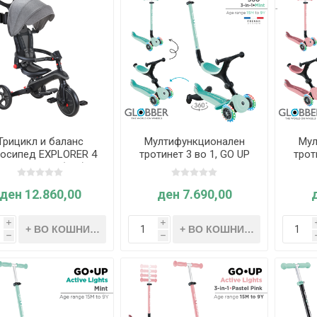
Трицикл и баланс
Мултифункционален
Мул
лосипед EXPLORER 4
тротинет 3 во 1, GO UP
трот
 1, склоплив (сив) -
Active Lights 360°,
Ac
Globber
склоплив (Минт) -
скл
Globber
р
ден 12.860,00
ден 7.690,00
i
i
h
h