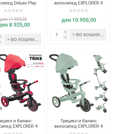
сипед Deluxe Play
велосипед EXPLORER 4
RER 4 во 1 (црно-
во 1 (Корално розов) -
сив) - Globber
Globber
ден 11.900,00
ден 10.950,00
ден 8.925,00
i
i
h
h
ицикл и баланс
Трицикл и баланс
сипед EXPLORER 4
велосипед EXPLORER 4
 (Црвен) - Globber
во 1 ECOLOGIC (Зелен)