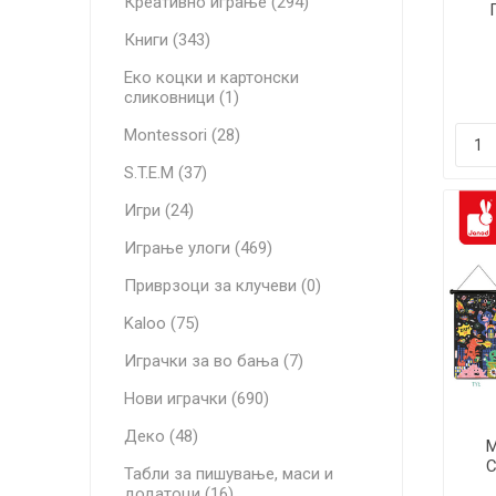
Креативно играње (294)
Книги (343)
Еко коцки и картонски
сликовници (1)
Montessori (28)
S.T.E.M (37)
Игри (24)
Играње улоги (469)
Приврзоци за клучеви (0)
Kaloo (75)
Играчки за во бања (7)
Нови играчки (690)
Деко (48)
М
С
Табли за пишување, маси и
додатоци (16)