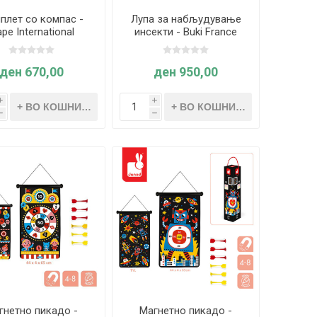
плет со компас -
Лупа за набљудување
pe International
инсекти - Buki France
ден 670,00
ден 950,00
i
i
h
h
гнетно пикадо -
Магнетно пикадо -