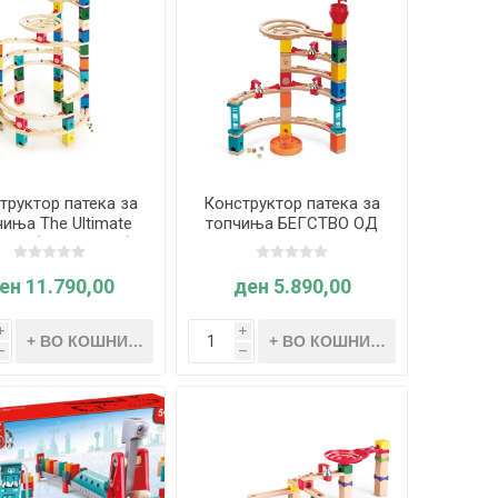
труктор патека за
Конструктор патека за
чиња The Ultimate
топчиња БЕГСТВО ОД
rilla (Hape E6008)
ЗАМОКОТ - Quadrilla
(Hape E6019)
ен 11.790,00
ден 5.890,00
i
i
h
h