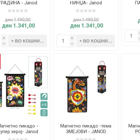
ГРАДИНА - Janod
НИНЏА- Janod
ПА
ден 1.490,00
ден 1.490,00
ден 1.341,00
ден 1.341,00
i
i
h
h
агнетно пикадо -
Магнетно пикадо -тема
Магн
упер херој- Janod
ЗМЕЈОВИ - JANOD
Р