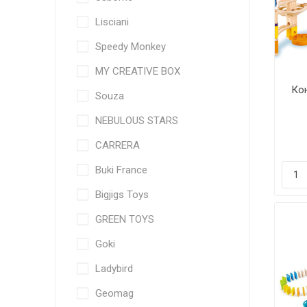
Lisciani
Speedy Monkey
MY CREATIVE BOX
Кон
Souza
е
NEBULOUS STARS
Qu
CARRERA
Buki France
Bigjigs Toys
GREEN TOYS
Goki
Ladybird
Geomag