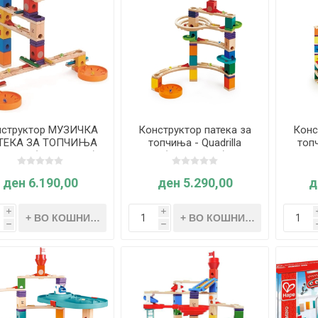
нструктор МУЗИЧКА
Конструктор патека за
Конс
ТЕКА ЗА ТОПЧИЊА
топчиња - Quadrilla
топ
uadrilla (Hape E6012)
(Hape E6020)
Quad
ден 6.190,00
ден 5.290,00
д
i
i
h
h