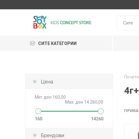
СИТЕ КАТЕГОРИИ
Klein
Почетн
Janod
Цена
HUDORA
GLOBBER
Lilliputie
4г+
Min:
ден 160,00
Max:
ден 14.260,00
ПРИКА
160
14260
Брендови