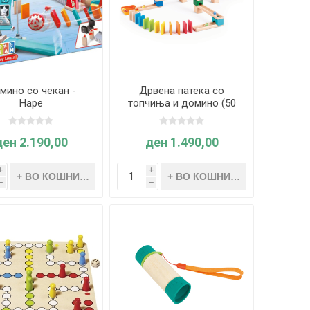
мино со чекан -
Дрвена патека со
Hape
топчиња и домино (50
делови) - Hape
ден 2.190,00
ден 1.490,00
i
i
h
h