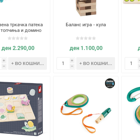
ена тркачка патека
Баланс игра - кула
 топчиња и домино
81 елемент) - Hape
ден 2.290,00
ден 1.100,00
i
i
h
h