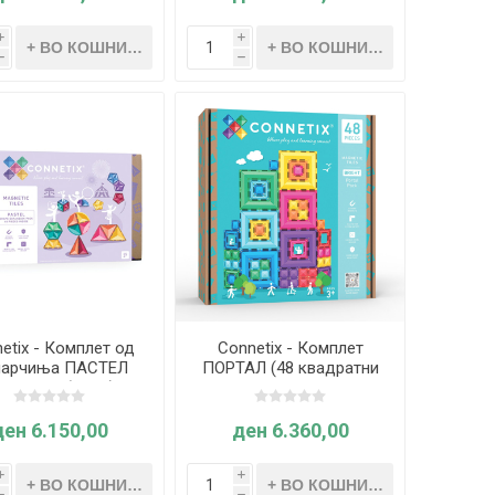
i
i
h
h
etix - Комплет од
Connetix - Комплет
парчиња ПАСТЕЛ
ПОРТАЛ (48 квадратни
со нови облици)
плочки со различни
големини)
ден 6.150,00
ден 6.360,00
i
i
h
h