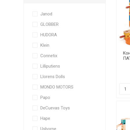
Janod
GLOBBER
HUDORA
Klein
Ко
Connetix
ПА
- Q
Lilliputiens
Llorens Dolls
MONDO MOTORS
Papo
DeCuevas Toys
Hape
Usborne