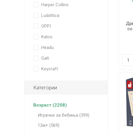
Harper Collins
Ludattica
Дрв
OPPI
со
(
Kaloo
Headu
Galt
Keycraft
Категории
Возраст (2208)
Играчки за бебиња (399)
12м+ (569)