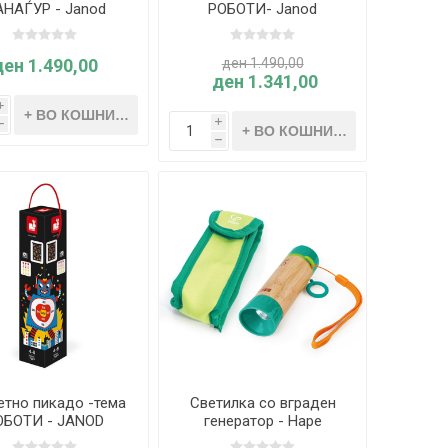
НАЃУР - Janod
РОБОТИ- Janod
ден 1.490,00
ден 1.490,00
ден 1.341,00
i
i
h
h
етно пикадо -тема
Светилка со вграден
ОБОТИ - JANOD
генератор - Hape
International