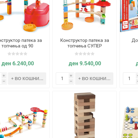
структор патека за
Конструктор патека за
До
топчиња од 90
топчиња СУПЕР
лементи во кутија -
СПИРАЛА - Quadrilla
adrilla (Hape E6027)
(Hape E6024)
ден 6.240,00
ден 9.540,00
i
i
h
h