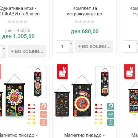
Едукативна игра -
Комплет за
Ком
ОЛЖАВИ (Табла со
истражување во
Ha
крстување) - Janod
природа - Hape
International
ден 1.450,00
ден 680,00
ден 1.305,00
i
i
h
h
агнетно пикадо -
Магнетно пикадо -
Ма