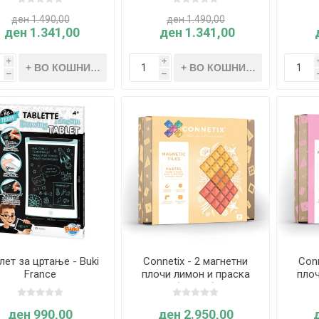
ден 1.490,00
ден 1.490,00
ден 1.341,00
ден 1.341,00
i
i
h
h
лет за цртање - Buki
Connetix - 2 магнетни
Conn
France
плочи лимон и праска
плоч
(пастел)
ц
ден 990,00
ден 2.950,00