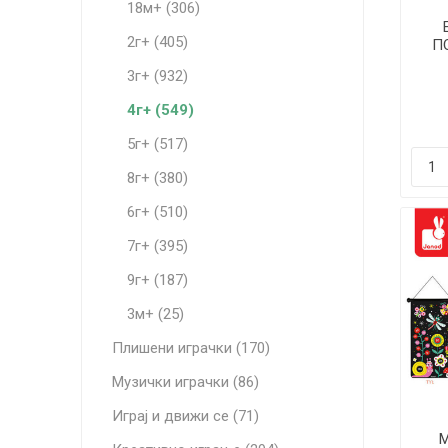
18м+ (306)
2г+ (405)
П
в
3г+ (932)
4г+ (549)
5г+ (517)
8г+ (380)
6г+ (510)
7г+ (395)
9г+ (187)
3м+ (25)
Плишени играчки (170)
Музички играчки (86)
Играј и движи се (71)
М