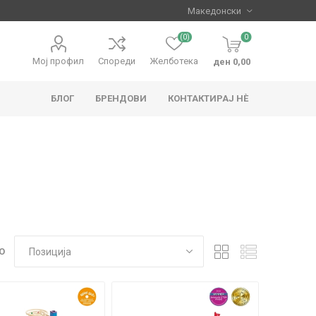
(0)
0
Мој профил
Спореди
Желботека
ден 0,00
БЛОГ
БРЕНДОВИ
КОНТАКТИРАЈ НЀ
apo
Hape
О