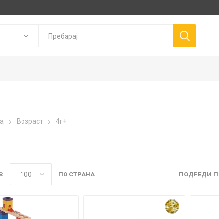
Goki
P
а
Возраст
4г+
Trudi
Connetix
ns
Canal Toys
Llorens Dolls
З
ПО СТРАНА
ПОДРЕДИ П