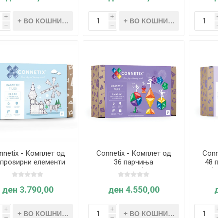
i
i
h
h
nnetix - Комплет од
Connetix - Комплет од
Conn
 проѕирни елементи
36 парчиња
48 
ВИНОЖИТО (со нови
(
облици)
ден 3.790,00
ден 4.550,00
i
i
h
h