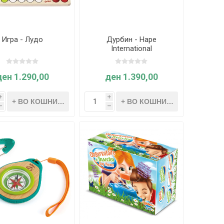
Игра - Лудо
Дурбин - Hape
International
ден 1.290,00
ден 1.390,00
i
i
h
h