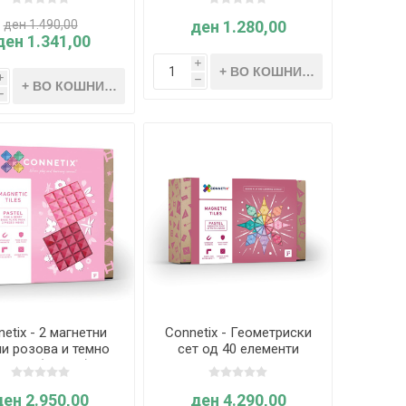
ден 1.490,00
ден 1.280,00
ден 1.341,00
i
i
h
h
etix - 2 магнетни
Connetix - Геометриски
и розова и темно
сет од 40 елементи
рвена (пастел)
ПАСТЕЛ
ден 2.950,00
ден 4.290,00