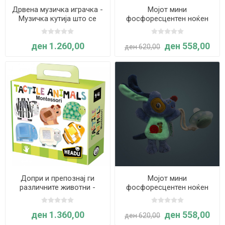
Дрвена музичка играчка -
Мојот мини
Музичка кутија што се
фосфоресцентен ноќен
врти - Hape
пријател МАЧКАТА ЖАНА
– Lilliputiens
ден 1.260,00
ден 558,00
ден 620,00
Допри и препознај ги
Мојот мини
различните животни -
фосфоресцентен ноќен
Montessori
пријател КУЧЕТО ЏУЛС –
Lilliputiens
ден 1.360,00
ден 558,00
ден 620,00