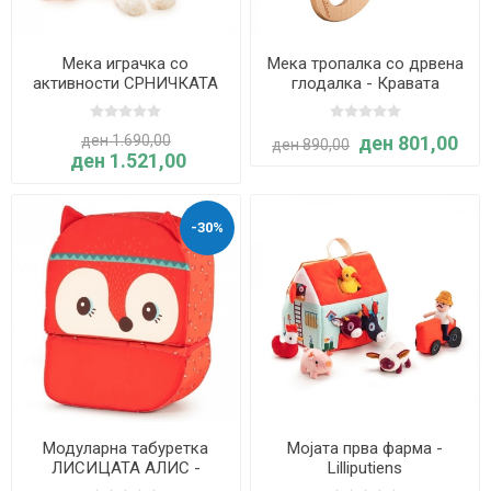
Мека играчка со
Мека тропалка со дрвена
активности СРНИЧКАТА
глодалка - Кравата
СТЕЛА - Lilliputiens
Розали - Lilliputiens
ден 1.690,00
ден 801,00
ден 890,00
ден 1.521,00
-30%
Модуларна табуретка
Мојата прва фарма -
ЛИСИЦАТА АЛИС -
Lilliputiens
Lilliputiens