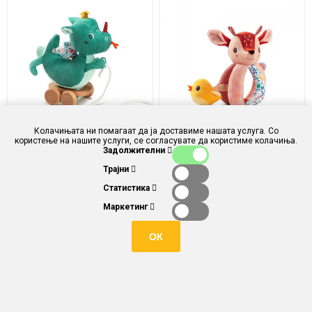
Колачињата ни помагаат да ја доставиме нашата услуга. Со
користење на нашите услуги, се согласувате да користиме колачиња.
Задолжителни
Мека играчка за влечење
Мека играчка со тропалка
Трајни
ЗМЕЈОТ ЏО - Lilliputiens
СРНАТА СТЕЛА -
Lilliputiens
Статистика
Маркетинг
ден 1.980,00
ден 1.560,00
ден 1.782,00
ден 1.404,00
ОК