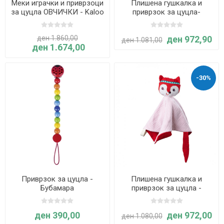
Меки играчки и приврзоци
Плишена гушкалка и
за цуцла ОВЧИЧКИ - Kaloo
приврзок за цуцла-
ИГНАС - Lilliputiens
ден 1.860,00
ден 972,90
ден 1.081,00
ден 1.674,00
-30%
Приврзок за цуцла -
Плишена гушкалка и
Бубамара
приврзок за цуцла -
АЛИС- Lilliputiens
ден 390,00
ден 972,00
ден 1.080,00