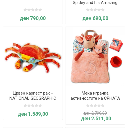
Spidey and his Amazing
Friends
ден 790,00
ден 690,00
Црвен карпест рак -
Мека играчка
NATIONAL GEOGRAPHIC
активностите на СРНАТА
СТЕЛА пред спиење -
Lilliputiens
ден 1.589,00
ден 2.790,00
ден 2.511,00