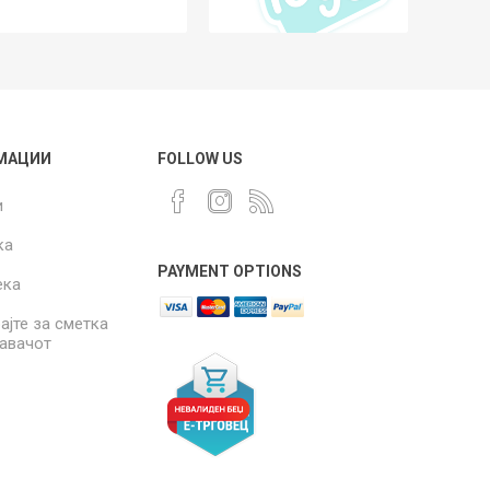
МАЦИИ
FOLLOW US
и
ка
PAYMENT OPTIONS
ека
ајте за сметка
давачот