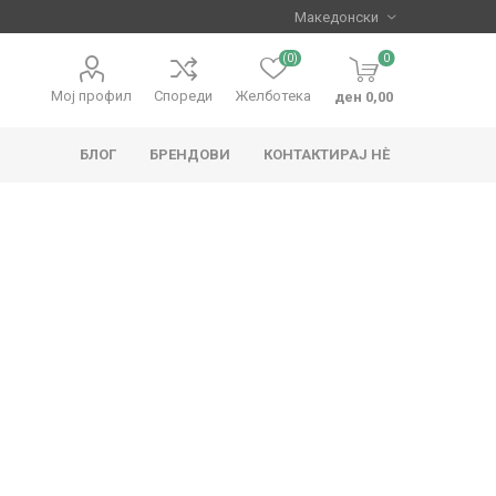
(0)
0
Мој профил
Спореди
Желботека
ден 0,00
БЛОГ
БРЕНДОВИ
КОНТАКТИРАЈ НЀ
apo
Hape