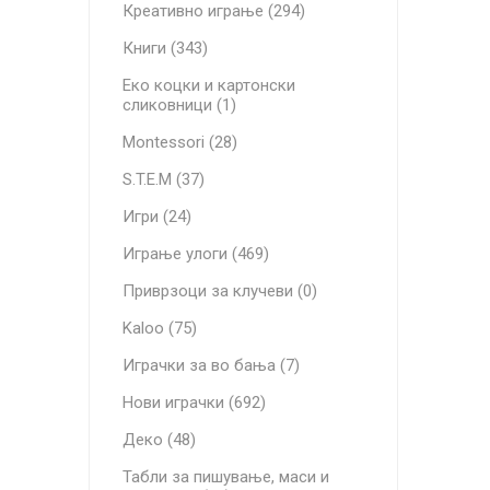
Креативно играње (294)
Книги (343)
Еко коцки и картонски
сликовници (1)
Montessori (28)
S.T.E.M (37)
Игри (24)
Играње улоги (469)
Приврзоци за клучеви (0)
Kaloo (75)
Играчки за во бања (7)
Нови играчки (692)
Деко (48)
Табли за пишување, маси и