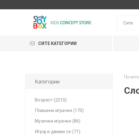
СИТЕ КАТЕГОРИИ
Klein
Почетн
Janod
Категории
HUDORA
GLOBBER
Lilliputie
Сл
Возраст (2210)
Плишени играчки (170)
Музички играчки (86)
Играј и движи се (71)