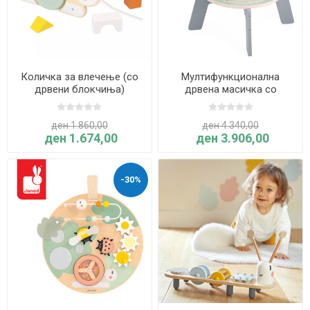
Количка за влечење (со
Мултифункционална
дрвени блокчиња)
дрвена масичка со
ПОЛЖАВ - Sweet Cocoon -
активности ГРАДИНА -
Janod
Sweet Cocoon (со
ден 1.860,00
ден 4.340,00
прилагодлива висина) -
ден 1.674,00
ден 3.906,00
Janod
-30%