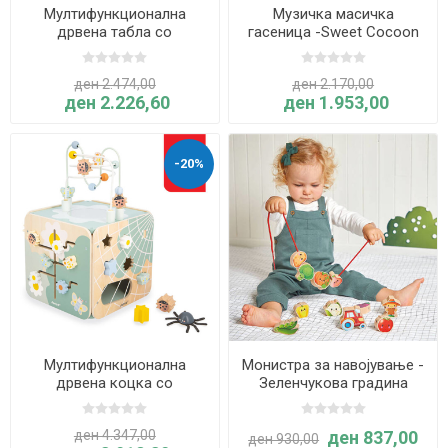
Мултифункционална
Музичка масичка
дрвена табла со
гасеница -Sweet Cocoon
активности ГРАДИНА -
Sweet Cocoon - Janod
ден 2.474,00
ден 2.170,00
ден 2.226,60
ден 1.953,00
-20%
Мултифункционална
Монистра за навојување -
дрвена коцка со
Зеленчукова градина
активности ГРАДИНА -
Sweet Cocoon - Janod
ден 4.347,00
ден 837,00
ден 930,00