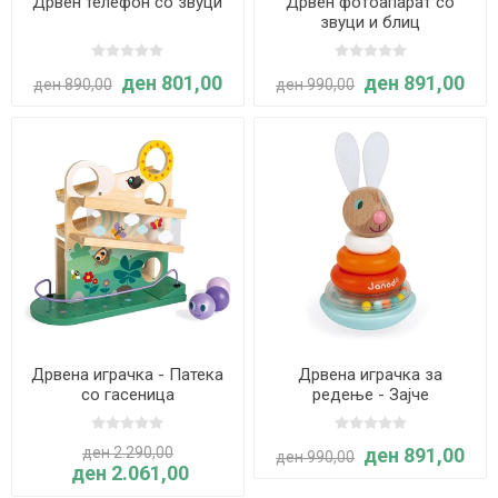
Дрвен телефон со звуци
Дрвен фотоапарат со
звуци и блиц
ден 801,00
ден 891,00
ден 890,00
ден 990,00
Дрвена играчка - Патека
Дрвена играчка за
со гасеница
редење - Зајче
ден 2.290,00
ден 891,00
ден 990,00
ден 2.061,00