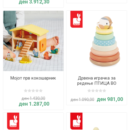
ден 3.912,30
Мојот прв кокошарник
Дрвена играчка за
редење ПТИЦА ВО
ГНЕЗДО - Pure - Janod
ден 1.430,00
ден 981,00
ден 1.090,00
ден 1.287,00