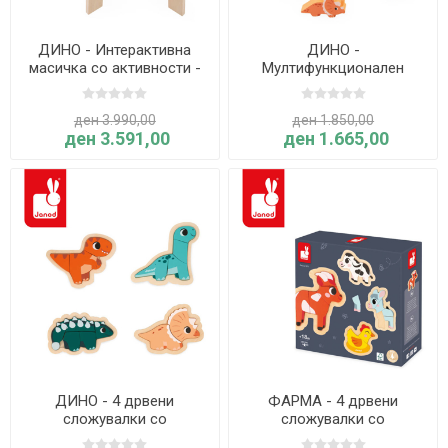
ДИНО - Интерактивна
ДИНО -
масичка со активности -
Мултифункционален
Janod
вулкан со активности -
Janod
ден 3.990,00
ден 1.850,00
ден 3.591,00
ден 1.665,00
ДИНО - 4 дрвени
ФАРМА - 4 дрвени
сложувалки со
сложувалки со
прогресивна тежина -
прогресивна тежина -