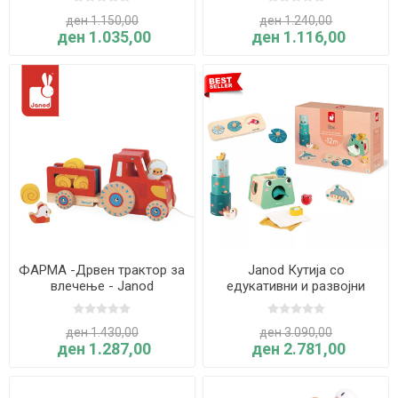
Janod
Janod
ден 1.150,00
ден 1.240,00
ден 1.035,00
ден 1.116,00
ФАРМА -Дрвен трактор за
Janod Кутија со
влечење - Janod
едукативни и развојни
играчки за возраст од 12
месеци
ден 1.430,00
ден 3.090,00
ден 1.287,00
ден 2.781,00