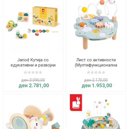
Janod Кутија со
Лист со активности
едукативни и развојни
(Мултифункционална
играчки за возраст од 18
масичка) Sweet Cocoon -
месеци
Janod
ден 3.090,00
ден 2.170,00
ден 2.781,00
ден 1.953,00