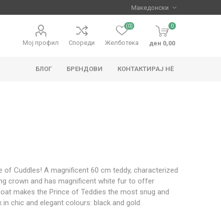
(0)
0
Мој профил
Спореди
Желботека
ден 0,00
БЛОГ
БРЕНДОВИ
КОНТАКТИРАЈ НЀ
apo
Hape
ce of Cuddles! A magnificent 60 cm teddy, characterized
ling crown and has magnificent white fur to offer
 coat makes the Prince of Teddies the most snug and
n chic and elegant colours: black and gold.