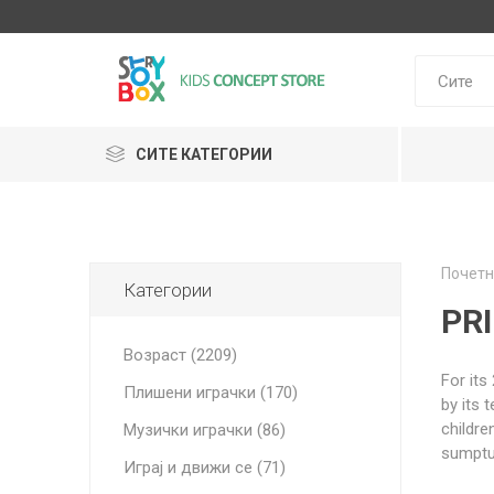
СИТЕ КАТЕГОРИИ
Klein
Почетн
Janod
Категории
HUDORA
GLOBBER
Lilliputie
PR
Возраст (2209)
For its
Плишени играчки (170)
by its 
childre
Музички играчки (86)
sumptuo
Играј и движи се (71)