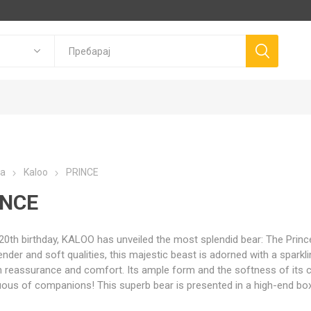
Goki
P
а
Kaloo
PRINCE
Trudi
Connetix
ns
Canal Toys
INCE
Llorens Dolls
 20th birthday, KALOO has unveiled the most splendid bear: The Prin
tender and soft qualities, this majestic beast is adorned with a spark
n reassurance and comfort. Its ample form and the softness of its
us of companions! This superb bear is presented in a high-end box i