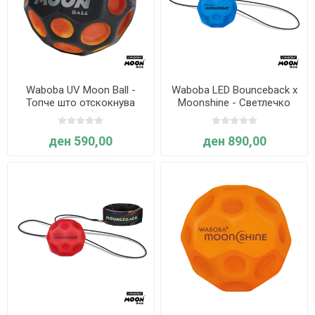
Waboba UV Moon Ball -
Waboba LED Bounceback x
Топче што отскокнува
Moonshine - Светлечко
многу високо (Ја менува
топче со еластична врвка
бојата кога е изложено на
(Сино)
ден 590,00
ден 890,00
сончева светлина)