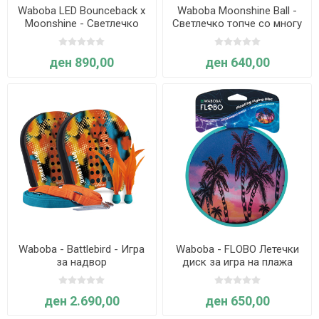
Waboba LED Bounceback x
Waboba Moonshine Ball -
Moonshine - Светлечко
Светлечко топче со многу
топче со еластична врвка
висок отскок
(Црвено)
ден 890,00
ден 640,00
Waboba - Battlebird - Игра
Waboba - FLOBO Летечки
за надвор
диск за игра на плажа
ден 2.690,00
ден 650,00