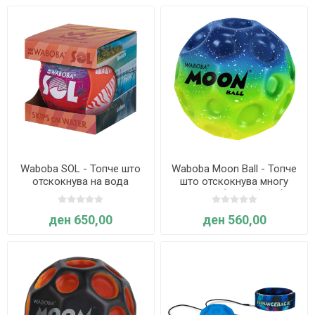
Waboba SOL - Топче што
Waboba Moon Ball - Топче
отскокнува на вода
што отскокнува многу
високо (разнобојно)
ден 650,00
ден 560,00