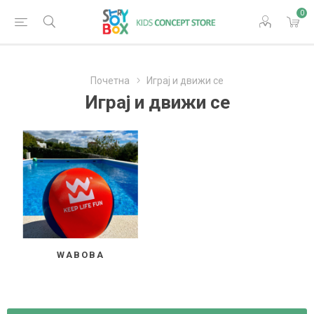
0
Почетна
Играј и движи се
Играј и движи се
WABOBA