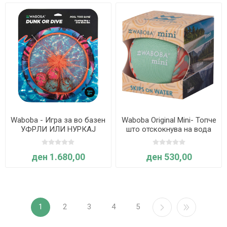
Waboba - Игра за во базен
Waboba Original Mini- Топче
УФРЛИ ИЛИ НУРКАЈ
што отскокнува на вода
ден 1.680,00
ден 530,00
1
2
3
4
5