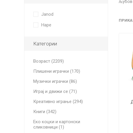
љубов 
Janod
ПРИКА
Hape
Категории
Возраст (2209)
Плишени играчки (170)
Музички играчки (86)
Играј и движи се (71)
Креативно играње (294)
Д
Книги (342)
Еко коцки и картонски
сликовници (1)