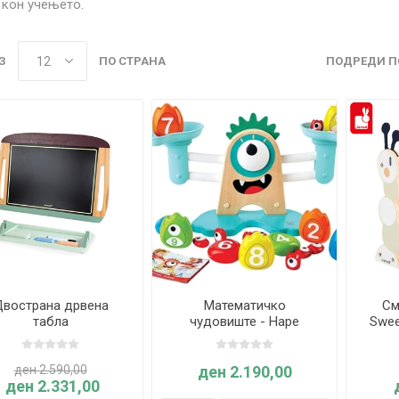
кон учењето.
З
ПО СТРАНА
ПОДРЕДИ П
вострана дрвена
Математичко
См
табла
чудовиште - Hape
Swee
ден 2.590,00
ден 2.190,00
ден 2.331,00