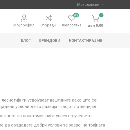
(0)
0
Мој профил
Спореди
Желботека
ден 0,00
БЛОГ
БРЕНДОВИ
КОНТАКТИРАЈ НЀ
apo
Hape
 леснотија ги усвојуваат вештините како што се:
адени услови да го развијат својот потенцијал.
а важност за понатамошниот успех во учењето.
е да создадете добри услови за развој на трајната