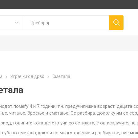
Goki
P
а
Играчки од дрво
Сметала
Trudi
Connetix
ns
Canal Toys
етала
Llorens Dolls
иодот помеѓу 4 и 7 години, т.н. предучилишна возраст, децата со
ње, читање, броење и сметање. Се разбира, доколку им се созд
ериод, годините кога детето учи со сетилата, е од исклучителн
о убаво сметало, како и со многу трпение и разбирање, вие мож