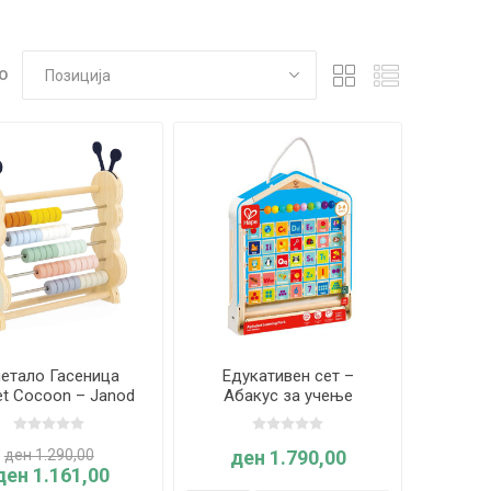
О
етало Гасеница
Едукативен сет –
t Cocoon – Janod
Абакус за учење
англиски јазик– Hape
ден 1.290,00
ден 1.790,00
ден 1.161,00