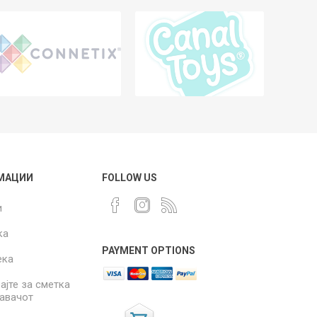
МАЦИИ
FOLLOW US
и
ка
PAYMENT OPTIONS
ека
ајте за сметка
давачот