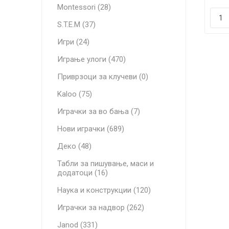
Montessori (28)
S.T.E.M (37)
Игри (24)
Играње улоги (470)
Приврзоци за клучеви (0)
Kaloo (75)
Играчки за во бања (7)
Нови играчки (689)
Деко (48)
Табли за пишување, маси и
додатоци (16)
Наука и конструкции (120)
Играчки за надвор (262)
Janod (331)