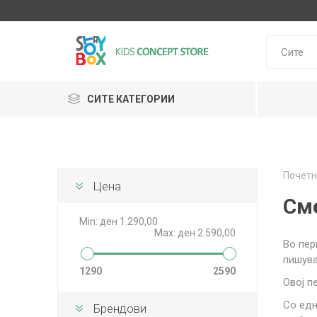
СИТЕ КАТЕГОРИИ
Klein
Почетн
Janod
Цена
HUDORA
GLOBBER
Lilliputie
См
Min:
ден 1.290,00
Max:
ден 2.590,00
Во пер
пишува
1290
2590
Овој п
Со едн
Брендови