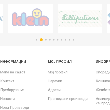
ИНФОРМАЦИИ
МОЈ ПРОФИЛ
ИНФОР
Мапа на сајтот
Мој профил
Според
Контакт
Нарачки
Кошнич
Пребарување
Адреси
Желбот
Новости
Прегледани производи
Аплицир
кај про
Нови Производи