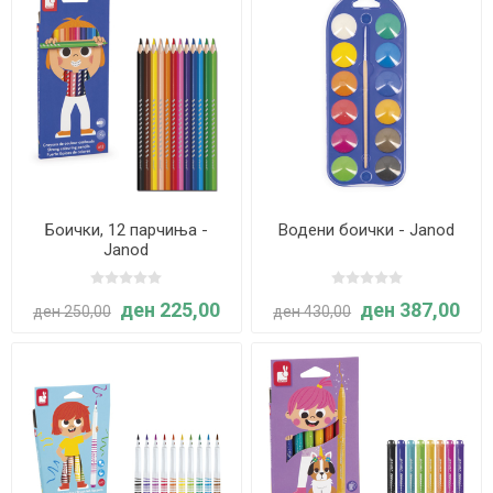
Боички, 12 парчиња -
Водени боички - Janod
Janod
ден 225,00
ден 387,00
ден 250,00
ден 430,00