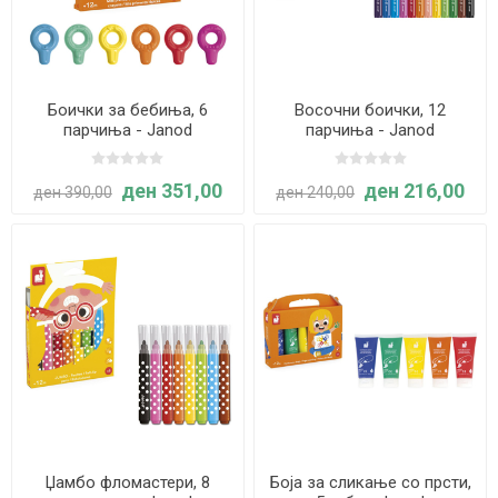
Боички за бебиња, 6
Восочни боички, 12
парчиња - Janod
парчиња - Janod
ден 351,00
ден 216,00
ден 390,00
ден 240,00
Џамбо фломастери, 8
Боја за сликање со прсти,