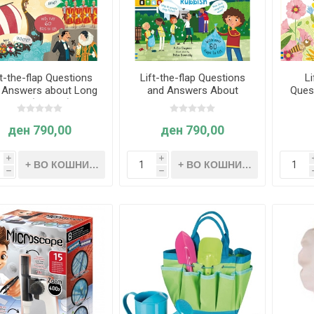
ft-the-flap Questions
Lift-the-flap Questions
Li
 Answers about Long
and Answers About
Ques
Ago (Age 5+)
Recycling and Rubbish
Why 
(Age 5+)
ден 790,00
ден 790,00
i
i
h
h