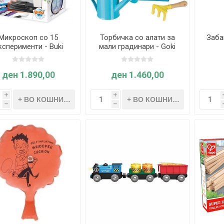
Микроскоп со 15
Торбичка со алати за
Заба
ксперименти - Buki
мали градинари - Goki
France
ден 1.890,00
ден 1.460,00
i
i
h
h