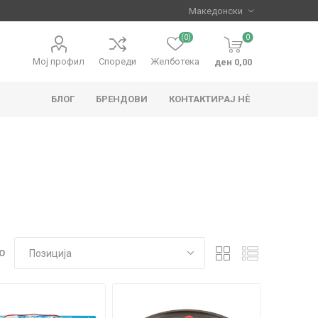
(0)
0
Мој профил
Спореди
Желботека
ден 0,00
БЛОГ
БРЕНДОВИ
КОНТАКТИРАЈ НЀ
apo
Hape
О