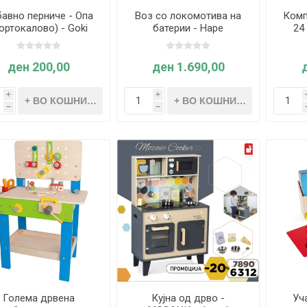
авно перниче - Опа
Воз со локомотива на
Комп
ортокалово) - Goki
батерии - Hape
24
ден 200,00
ден 1.690,00
i
i
h
h
Голема дрвена
Кујна од дрво -
Уч