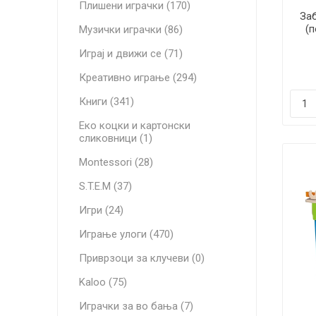
Плишени играчки (170)
Заб
(п
Музички играчки (86)
Играј и движи се (71)
Креативно играње (294)
Книги (341)
Еко коцки и картонски
сликовници (1)
Montessori (28)
S.T.E.M (37)
Игри (24)
Играње улоги (470)
Приврзоци за клучеви (0)
Kaloo (75)
Играчки за во бања (7)