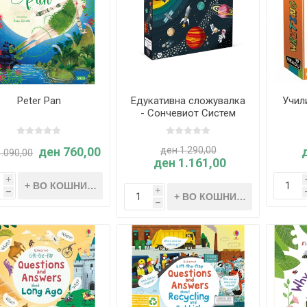
Peter Pan
Едукативна сложувалка
Учил
- Сончевиот Систем
ден 760,00
ден 1.290,00
1.090,00
ден 1.161,00
i
i
h
h