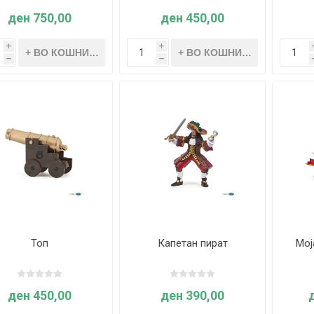
ден 750,00
ден 450,00
i
i
h
h
Топ
Капетан пират
Мој
ден 450,00
ден 390,00