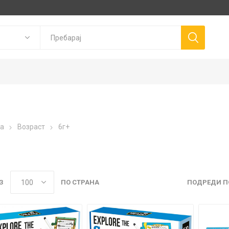
Goki
P
а
Возраст
6г+
Trudi
Connetix
ns
Canal Toys
Llorens Dolls
З
ПО СТРАНА
ПОДРЕДИ П