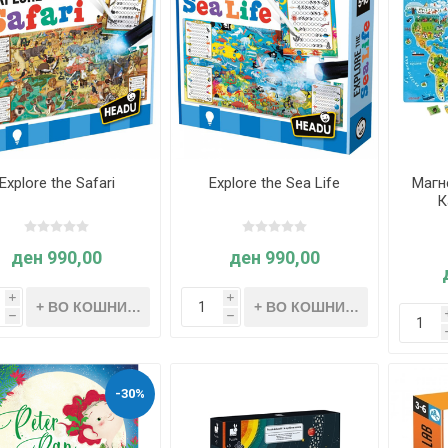
Explore the Safari
Explore the Sea Life
Магн
К
ден 990,00
ден 990,00
i
i
h
h
-30%