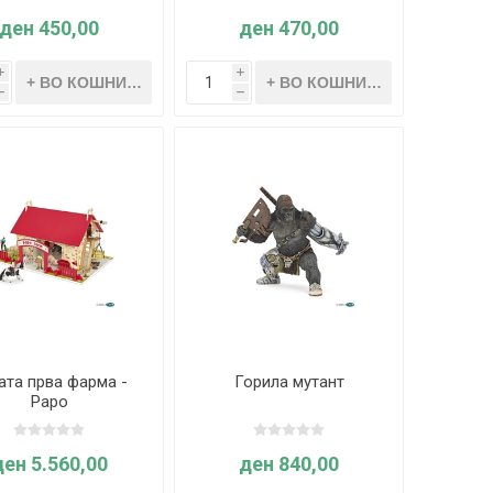
ден 450,00
ден 470,00
i
i
h
h
ата прва фарма -
Горила мутант
Papo
ден 5.560,00
ден 840,00