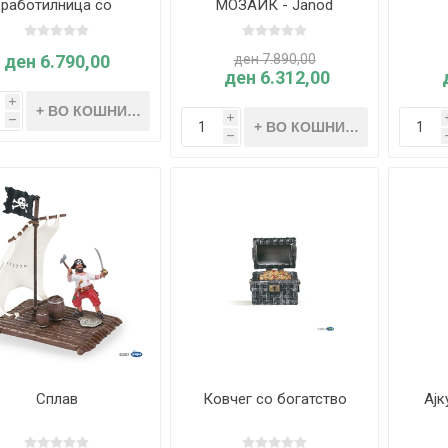
работилница со
МОЗАИК - Janod
додатоци - Hape
ден 6.790,00
ден 7.890,00
ден 6.312,00
i
i
h
h
Сплав
Ковчег со богатство
Ајк