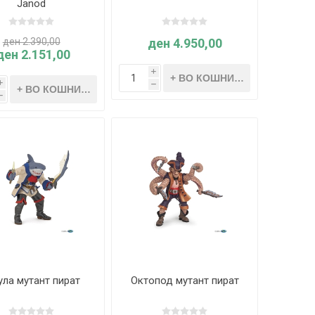
Janod
ден 2.390,00
ден 4.950,00
ден 2.151,00
i
i
h
h
ула мутант пират
Октопод мутант пират