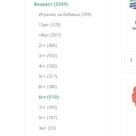
Возраст (2209)
Играчки за бебиња (399)
12м+ (570)
е
18м+ (307)
2г+ (406)
3г+ (933)
4г+ (550)
5г+ (517)
8г+ (380)
6г+ (510)
7г+ (395)
9г+ (187)
3м+ (25)