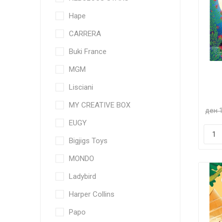
Hape
CARRERA
Buki France
MGM
Lisciani
MY CREATIVE BOX
ден 
EUGY
Bigjigs Toys
MONDO
Ladybird
Harper Collins
Papo