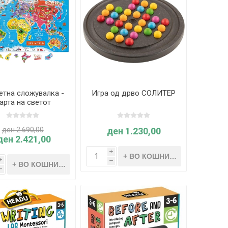
етна сложувалка -
Игра од дрво СОЛИТЕР
арта на светот
ден 2.690,00
ден 1.230,00
ден 2.421,00
i
i
h
h