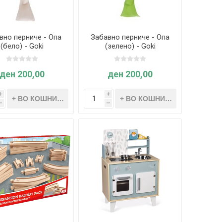
вно перниче - Опа
Забавно перниче - Опа
(бело) - Goki
(зелено) - Goki
ден 200,00
ден 200,00
i
i
h
h