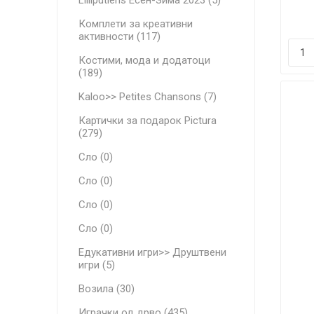
Lilliputiens Есен-Зима 2023 (5)
Комплети за креативни
активности (117)
Костими, мода и додатоци
(189)
Kaloo>> Petites Chansons (7)
Картички за подарок Pictura
(279)
Сло (0)
Сло (0)
Сло (0)
Сло (0)
Едукативни игри>> Друштвени
игри (5)
Возила (30)
Играчки од дрво (435)