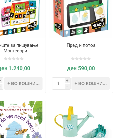
иште за пишување
Пред и потоа
- Монтесори
ден 1.240,00
ден 590,00
i
i
h
h