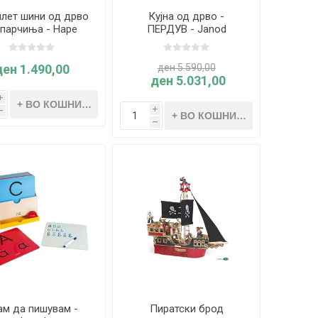
лет шини од дрво
Кујна од дрво -
 парчиња - Hape
ПЕРДУВ - Janod
ден 1.490,00
ден 5.590,00
ден 5.031,00
i
i
h
h
ам да пишувам -
Пиратски брод