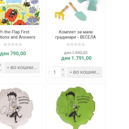
ft-the-Flap First
Комплет за мали
tions and Answers
градинари - ВЕСЕЛА
do we need bees?
ГРАДИНА - Janod
(Age 4+)
ден 790,00
ден 1.990,00
ден 1.791,00
i
i
h
h