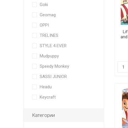
Goki
Geomag
OPPI
Li
TRELINES
and
STYLE 4 EVER
Mudpuppy
Speedy Monkey
SASSI JUNIOR
Headu
Keycraft
Категории