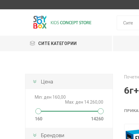
СИТЕ КАТЕГОРИИ
Klein
Почетн
Janod
Цена
HUDORA
GLOBBER
Lilliputie
6г+
Min:
ден 160,00
Max:
ден 14.260,00
ПРИКА
160
14260
Брендови