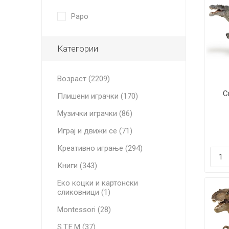
Papo
Категории
Возраст (2209)
С
Плишени играчки (170)
Музички играчки (86)
Играј и движи се (71)
Креативно играње (294)
Книги (343)
Еко коцки и картонски
сликовници (1)
Montessori (28)
S.T.E.M (37)