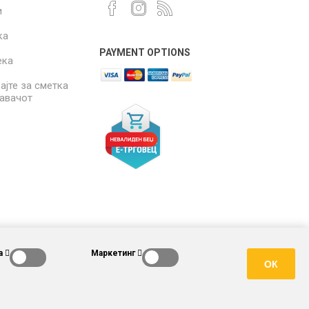
и
ка
PAYMENT OPTIONS
ека
ајте за сметка
давачот
а
Маркетинг
ОК
. Сите права задржани.