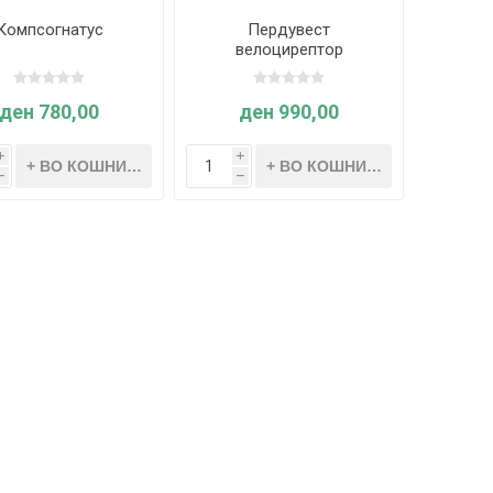
Компсогнатус
Пердувест
велоцирептор
ден 780,00
ден 990,00
i
i
h
h