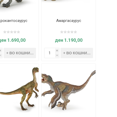
крокантосаурус
Амаргасаурус
ден 1.690,00
ден 1.190,00
i
i
h
h