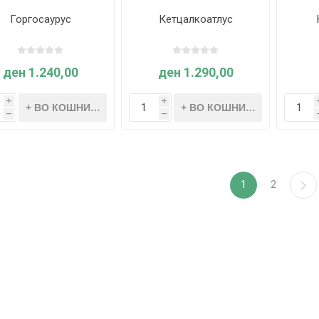
Горгосаурус
Кетцалкоатлус
ден 1.240,00
ден 1.290,00
i
i
h
h
1
2