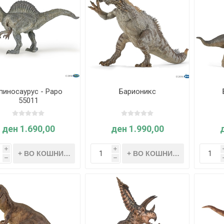
пиносаурус - Papo
Барионикс
55011
ден 1.690,00
ден 1.990,00
i
i
h
h