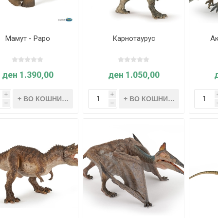
Мамут - Papo
Карнотаурус
А
ден 1.390,00
ден 1.050,00
i
i
h
h