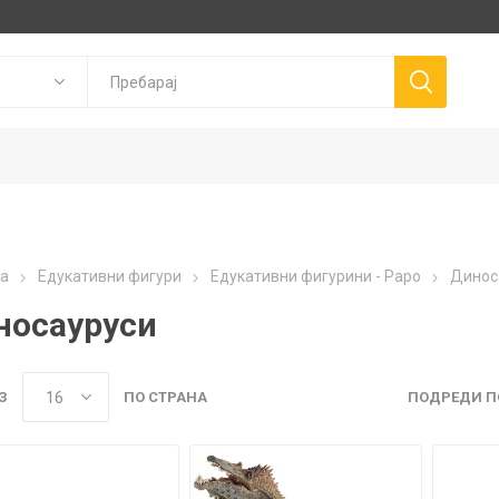
Goki
P
а
Едукативни фигури
Едукативни фигурини - Papo
Динос
Trudi
Connetix
ns
Canal Toys
носауруси
Llorens Dolls
З
ПО СТРАНА
ПОДРЕДИ П