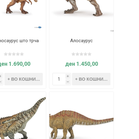
носаурус што трча
Алосаурус
ден 1.690,00
ден 1.450,00
i
i
h
h