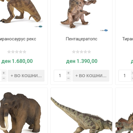
ираносаурус рекс
Пентацератопс
Тира
ден 1.680,00
ден 1.390,00
i
i
h
h