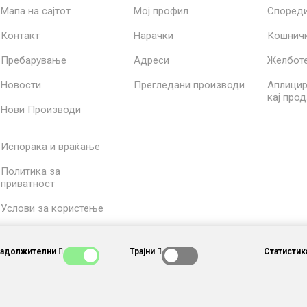
Мапа на сајтот
Мој профил
Според
Контакт
Нарачки
Кошнич
Пребарување
Адреси
Желбот
Новости
Прегледани производи
Аплицир
кај про
Нови Производи
Испорака и враќање
Политика за
приватност
Услови за користење
За нас
Задолжителни
Трајни
Статистик
.com.mk
and
nopCommerce
Copyright © 2026 Story box and toys