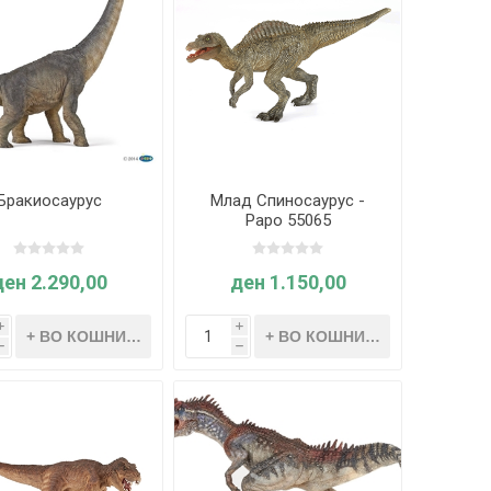
Бракиосаурус
Млад Спиносаурус -
Papo 55065
ден 2.290,00
ден 1.150,00
i
i
h
h