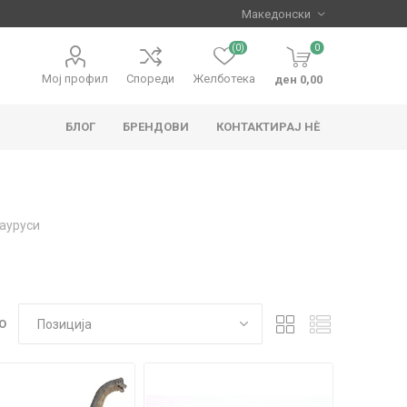
(0)
0
Мој профил
Спореди
Желботека
ден 0,00
БЛОГ
БРЕНДОВИ
КОНТАКТИРАЈ НЀ
apo
Hape
ауруси
О