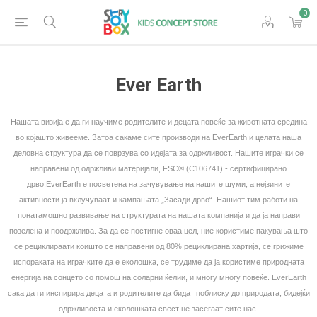
0
Ever Earth
Нашата визија е да ги научиме родителите и децата повеќе за животната средина
во којашто живееме. Затоа сакаме сите производи на EverEarth и целата наша
деловна структура да се поврзува со идејата за одржливост. Нашите играчки се
направени од одржливи материјали, FSC® (C106741) - сертифицирано
дрво.EverEarth е посветена на зачувување на нашите шуми, а нејзините
активности ја вклучуваат и кампањата „Засади дрво“. Нашиот тим работи на
понатамошно развивање на структурата на нашата компанија и да ја направи
позелена и поодржлива. За да се постигне оваа цел, ние користиме пакувања што
се рециклираати коишто се направени од 80% рециклирана хартија, се грижиме
испораката на играчките да е еколошка, се трудиме да ја користиме природната
енергија на сонцето со помош на соларни ќелии, и многу многу повеќе. EverEarth
сака да ги инспирира децата и родителите да бидат поблиску до природата, бидејќи
одржливоста и еколошката свест не засегаат сите нас.