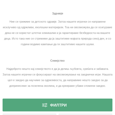
Здравје
Ние се грижиме за детското здравје. Затоа нашите играчки се направени
исклучиво од одржливи, еколошки материјали. Тоа ни овозможува да се осигураме
дека не се користат штетни хемикалии и ја гарантираме безбедноста на вашите
деца. Исто така ние се стремиме да ја заштитиме мајката природа секој ден, и со
години водиме кампањи да ги заштитиме нашите шуми.
Семејство
Најдоброто нешто кај семејството е да ја делиш љубовта, среќата и забавата.
Затоа нашите играчки се фокусираат на овозможување на заеднички игри. Нашата
цел е заедно да научиме за одржливоста, да направиме нешто заедно за да
допринесеме за позелена околина, и да креираме убави спомени заедно.
ФИЛТРИ