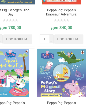
 Pig: George’s Dino
Peppa Pig: Peppa’s
Day
Dinosaur Adventure:
Magnet Book
ден 780,00
ден 840,00
i
i
h
h
ppa Pig: Peppa's
Peppa Pig: Peppa's