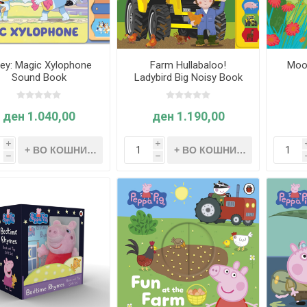
uey: Magic Xylophone
Farm Hullabaloo!
Moo
Sound Book
Ladybird Big Noisy Book
ден 1.040,00
ден 1.190,00
i
i
h
h