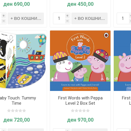
ден 690,00
ден 450,00
i
i
h
h
aby Touch: Tummy
First Words with Peppa
Firs
Time
Level 2 Box Set
ден 720,00
ден 970,00