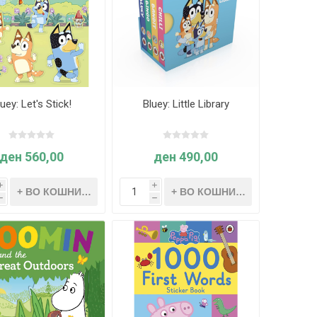
luey: Let's Stick!
Bluey: Little Library
ден 560,00
ден 490,00
i
i
h
h