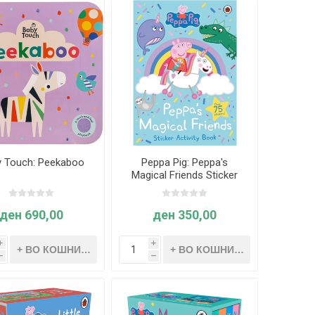
 Touch: Peekaboo
Peppa Pig: Peppa's
Magical Friends Sticker
Activity
ден 690,00
ден 350,00
i
i
h
h