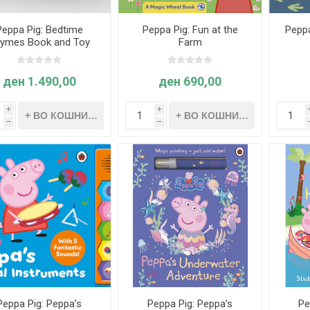
Peppa Pig: Bedtime
Peppa Pig: Fun at the
Peppa
ymes Book and Toy
Farm
Gift Set
ден 1.490,00
ден 690,00
i
i
h
h
Peppa Pig: Peppa’s
Peppa Pig: Peppa’s
Pe