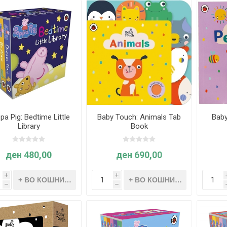
pa Pig: Bedtime Little
Baby Touch: Animals Tab
Baby
Library
Book
ден 480,00
ден 690,00
i
i
h
h