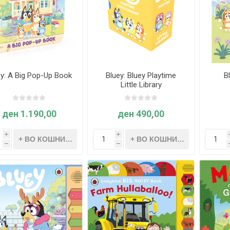
ey: A Big Pop-Up Book
Bluey: Bluey Playtime
B
Little Library
ден 1.190,00
ден 490,00
i
i
h
h