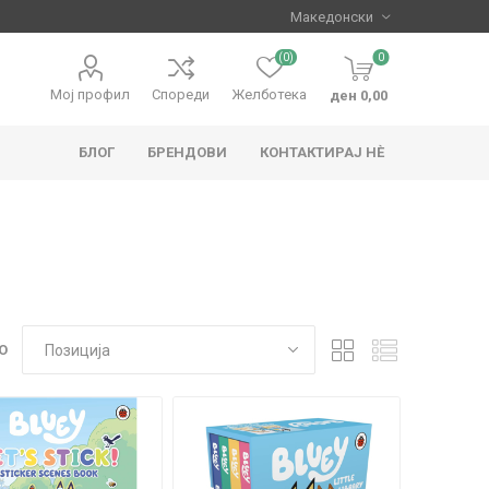
(0)
0
Мој профил
Спореди
Желботека
ден 0,00
БЛОГ
БРЕНДОВИ
КОНТАКТИРАЈ НЀ
apo
Hape
О