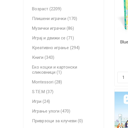
Возраст (2209)
Плишени играчки (170)
Музички играчки (86)
Играј и движи се (71)
Blu
Креативно играње (294)
Книги (343)
Еко коцки и картонски
сликовници (1)
Montessori (28)
S.T.E.M (37)
Игри (24)
Играње улоги (470)
Приврзоци за клучеви (0)