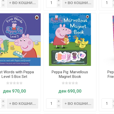
i
i
h
h
rst Words with Peppa
Peppa Pig: Marvellous
Pep
Level 5 Box Set
Magnet Book
Fri
ден 970,00
ден 690,00
i
i
h
h