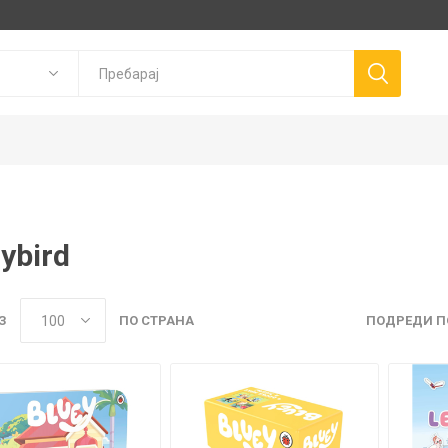
Goki
ybird
P
Trudi
Connetix
ns
Canal Toys
Llorens Dolls
З
ПО СТРАНА
ПОДРЕДИ П