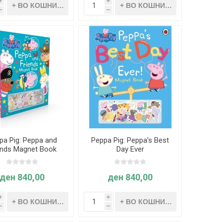
i
i
h
h
pa Pig: Peppa and
Peppa Pig: Peppa’s Best
ends Magnet Book
Day Ever
ден 840,00
ден 840,00
i
i
h
h