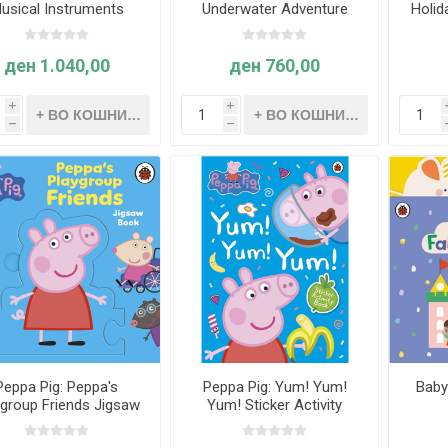
usical Instruments
Underwater Adventure
Holid
ден 1.040,00
ден 760,00
i
i
h
h
Peppa Pig: Peppa's
Peppa Pig: Yum! Yum!
Baby
ygroup Friends Jigsaw
Yum! Sticker Activity
Book
Book