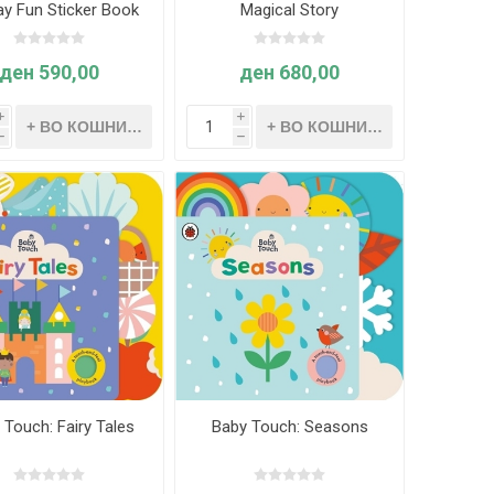
ay Fun Sticker Book
Magical Story
ден 590,00
ден 680,00
i
i
h
h
 Touch: Fairy Tales
Baby Touch: Seasons