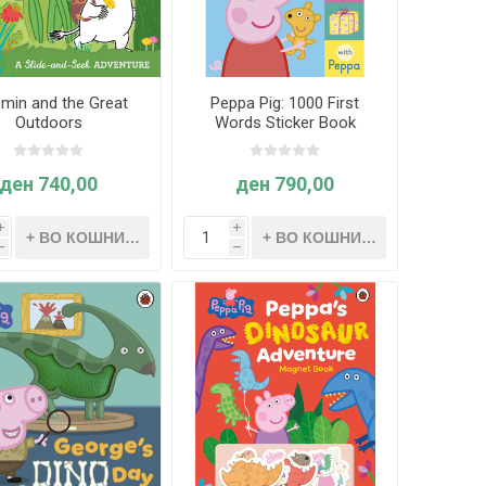
min and the Great
Peppa Pig: 1000 First
Outdoors
Words Sticker Book
ден 740,00
ден 790,00
i
i
h
h