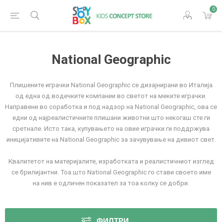
0
National Geographic
Плишените играчки National Geographic се дизајнирани во Италија
од една од водечките компании во светот на меките играчки.
Направени во соработка и под надзор на National Geographic, ова се
едни од најреалистичните плишани животни што некогаш сте ги
сретнале. Исто така, купувањето на овие играчки ги поддржува
иницијативите на National Geographic за зачувување на дивиот свет.
Квалитетот на материјалите, изработката и реалистичниот изглед
се брилијантни. Тоа што National Geographic го стави своето име
на нив е одличен показател за тоа колку се добри.
ФИЛТРИ