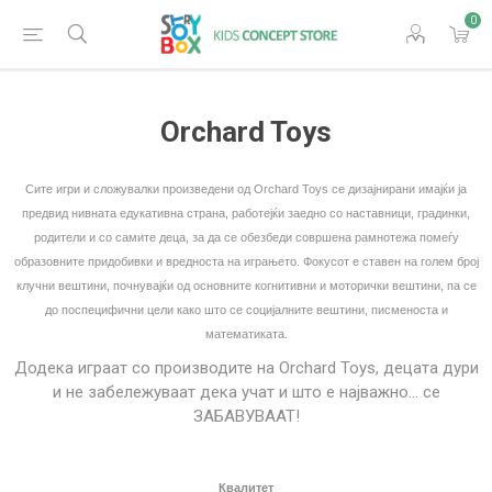
0
Orchard Toys
Сите игри и сложувалки произведени од Orchard Toys се дизајнирани
имајќи ja
предвид нивната едукативна страна
, работ
ејќи
заедно со наставници, градинки,
родители и
со
самите деца, за да се обезбеди совршена рамнотежа помеѓу
образовните придобивки и
вредноста на
игра
њето
. Фокусот е ставен на голем број
клучни вештини, почнувајќи од основните когнитивни и моторички вештини, па се
до поспецифични цели како што се социјалните вештини, писменоста и
математиката.
Додека играат со производите на Orchard Toys, децата дури
и не забележуваат дека учат и што е најважно...
се
ЗАБАВУВААТ
!
Квалитет