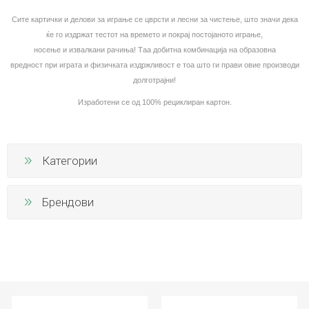
Сите картички и
делови за играње
се цврсти и лесни за чистење, што значи дека
ќе го издржат тестот на времето
и покрај
постојан
ото
игра
ње
,
носење и
извалкани
ра
чиња
! Таа добитна комбинација на образовна
вредност
при
играта и физичката издржливост
е тоа
што ги прави овие производи
долготра
јни
!
Изработени се од 100% рециклиран картон.
Категории
Брендови