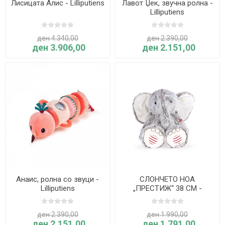
Лисицата Алис - Lilliputiens
Лавот Џек, звучна ролна -
Lilliputiens
ден 4.340,00
ден 2.390,00
ден 3.906,00
ден 2.151,00
Анаис, ролна со звуци -
СЛОНЧЕТО НОА
Lilliputiens
„ПРЕСТИЖ“ 38 CM -
KALOO
ден 2.390,00
ден 1.990,00
ден 2.151,00
ден 1.791,00