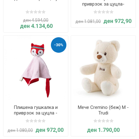
приврзок за цуцла-
ИГНАС - Lilliputiens
ден 4.594,00
ден 972,90
ден 1.081,00
ден 4.134,60
-30%
Плишена гушкалка и
Мече Cremino (беж) M -
приврзок за цуцла -
Trudi
АЛИС- Lilliputiens
ден 972,00
ден 1.790,00
ден 1.080,00