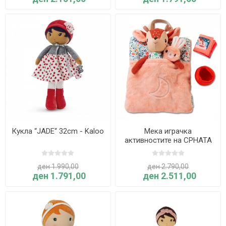
Кукла “JADE“ 32cm - Kaloo
Мека играчка
активностите на СРНАТА
СТЕЛА пред спиење -
Lilliputiens
ден 1.990,00
ден 2.790,00
ден 1.791,00
ден 2.511,00