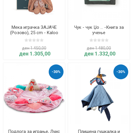
Мека играчка ЗАЈАЧЕ
Чук - чук Џо … -Книга за
(Розово), 25 cm - Kaloo
учење
ден 1.450,00
ден 1.480,00
ден 1.305,00
ден 1.332,00
-30%
-30%
Подлога за играње, Луис
Плишена гушкалка и