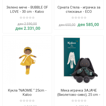
Зелено мече - BUBBLE OF
Срната Стела - играчка за
LOVE - 30 cm - Kaloo
стискање - ECO
ден 2.590,00
ден 585,00
ден 650,00
ден 2.331,00
Кукла “NAOMIE “ 25cm -
Мека играчка ЗАЈАЧЕ
Kaloo
(Виолетово-сиво), 25 cm -
Kaloo