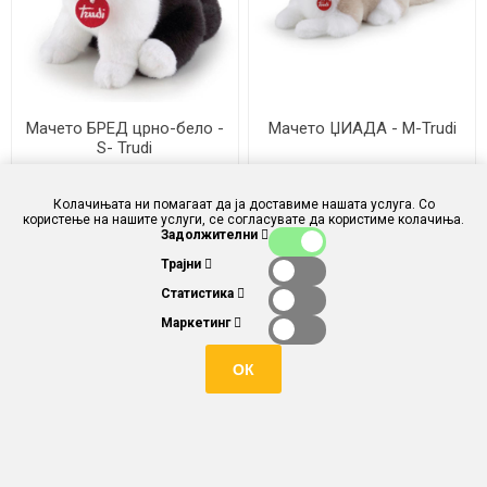
Мачето БРЕД црно-бело -
Мачето ЏИАДА - M-Trudi
S- Trudi
ден 1.890,00
ден 3.490,00
Колачињата ни помагаат да ја доставиме нашата услуга. Со
користење на нашите услуги, се согласувате да користиме колачиња.
Задолжителни
Трајни
Статистика
Маркетинг
ОК