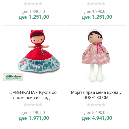
ден 1.390,00
ден 1.390,00
ден 1.251,00
ден 1.251,00
ЦРВЕНКАПА - Кукла со
Мојата прва мека кукла „
променлив изглед -
ROSE“ 80 CM
Lilliputiens
ден 2.190,00
ден 5.490,00
ден 1.971,00
ден 4.941,00