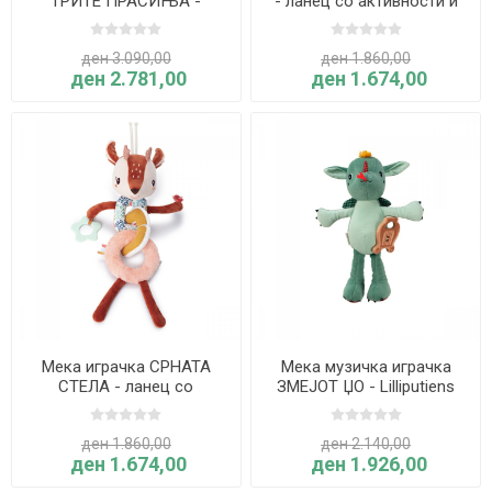
ТРИТЕ ПРАСИЊА -
- ланец со активности и
Lilliputiens
глодалка - Lilliputiens
ден 3.090,00
ден 1.860,00
ден 2.781,00
ден 1.674,00
Мека играчка СРНАТА
Мека музичка играчка
СТЕЛА - ланец со
ЗМЕЈОТ ЏО - Lilliputiens
активности и глодалка -
Lilliputiens
ден 1.860,00
ден 2.140,00
ден 1.674,00
ден 1.926,00