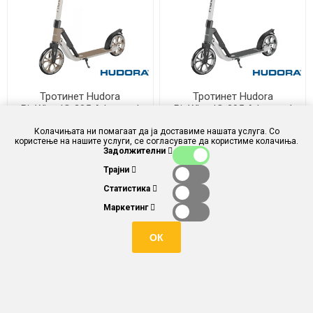
Тротинет Hudora
Тротинет Hudora
BigWheel® 205 Advanced
BigWheel® 205 Advanced
(Кафен)
(Сив)
Колачињата ни помагаат да ја доставиме нашата услуга. Со
користење на нашите услуги, се согласувате да користиме колачиња.
ден 7.990,00
ден 7.990,00
Задолжителни
Трајни
Статистика
Маркетинг
ОК