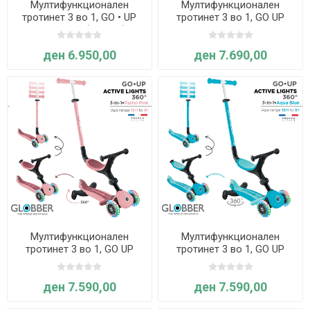
Мултифункционален
Мултифункционален
тротинет 3 во 1, GO • UP
тротинет 3 во 1, GO UP
ACTIVE ECO (праска) -
Active Lights 360°,
Globber
склоплив (Минт) - Globber
ден 6.950,00
ден 7.690,00
Мултифункционален
Мултифункционален
тротинет 3 во 1, GO UP
тротинет 3 во 1, GO UP
Active Lights 360°,
Active Lights 360°,
склоплив (пастелно
склоплив (Син) - Globber
ден 7.590,00
ден 7.590,00
розов) - Globber