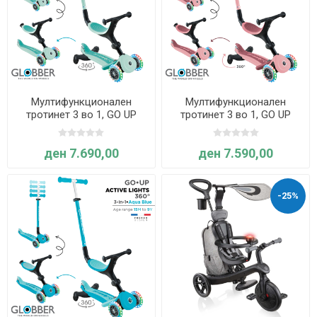
Мултифункционален
Мултифункционален
тротинет 3 во 1, GO UP
тротинет 3 во 1, GO UP
Active Lights 360°,
Active Lights 360°,
склоплив (Минт) - Globber
склоплив (пастелно
ден 7.690,00
ден 7.590,00
розов) - Globber
-25%