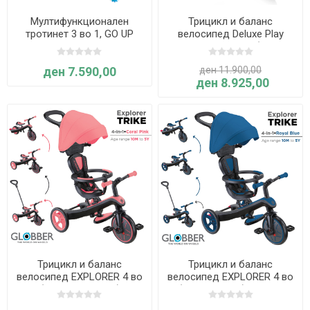
Мултифункционален
Трицикл и баланс
тротинет 3 во 1, GO UP
велосипед Deluxe Play
Active Lights 360°,
EXPLORER 4 во 1 (црно-
склоплив (Син) - Globber
сив) - Globber
ден 7.590,00
ден 11.900,00
ден 8.925,00
Трицикл и баланс
Трицикл и баланс
велосипед EXPLORER 4 во
велосипед EXPLORER 4 во
1 (Корално розов) -
1 (Кралско син) - Globber
Globber