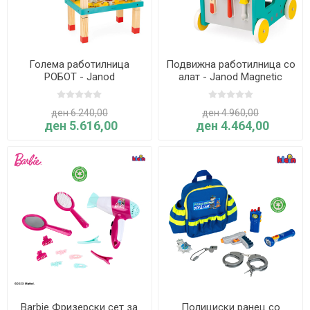
Голема работилница
Подвижна работилница со
РОБОТ - Janod
алат - Janod Magnetic
Robot Brico 'Kids 18m+
ден 6.240,00
ден 4.960,00
ден 5.616,00
ден 4.464,00
Barbie Фризерски сет за
Полициски ранец со