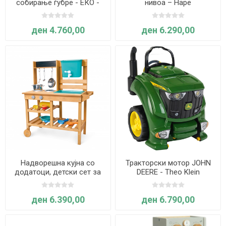
собирање ѓубре - ЕКО -
нивоа – Hape
Goki
ден 4.760,00
ден 6.290,00
Надворешна кујна со
Тракторски мотор JOHN
додатоци, детски сет за
DEERE - Theo Klein
игра – Hape
ден 6.390,00
ден 6.790,00