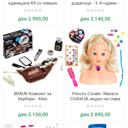
единицата К9 со плишен
додатоци - 3-4 години -
германски овчар - 4-6
Great Pretenders
години - Great Pretenders
ден 2.990,00
ден 3.140,00
BRAUN Комплет за
Princes Coralie- Малата
бербери - Klein
СОФИЈА, модел на глава
за стилизирање и
шминкање- Klein
ден 2.150,00
ден 2.890,00