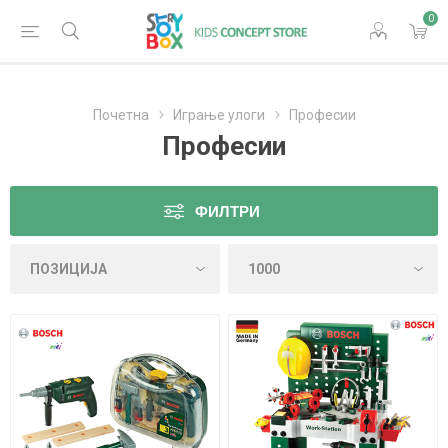
0
Почетна
Играње улоги
Професии
Професии
ФИЛТРИ