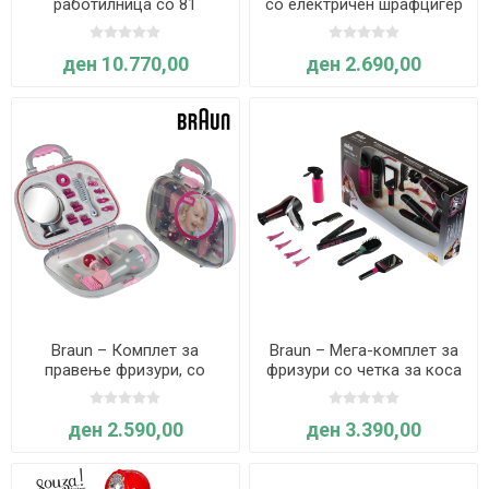
работилница со 81
со електричен шрафцигер
елемент - Klein
Иксолино, Klein
ден 10.770,00
ден 2.690,00
Braun – Комплет за
Braun – Мега-комплет за
правење фризури, со
фризури со четка за коса
електричен фен - Klein
Braun Saten Hair 7 - Klein
ден 2.590,00
ден 3.390,00