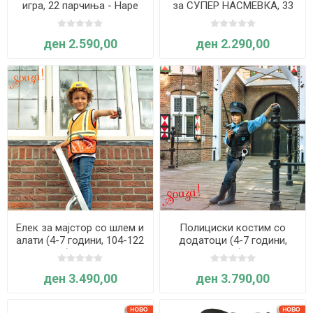
игра, 22 парчиња - Hape
за СУПЕР НАСМЕВКА, 33
парчиња - Hape
ден 2.590,00
ден 2.290,00
Елек за мајстор со шлем и
Полициски костим со
алати (4-7 години, 104-122
додатоци (4-7 години,
cm) - Souza
104-122 cm) - Souza
ден 3.490,00
ден 3.790,00