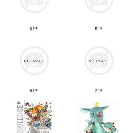
5Г+
8Г+
6Г+
7Г+