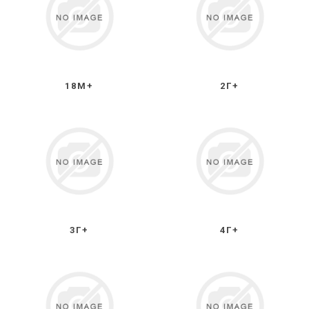
18М+
2Г+
3Г+
4Г+