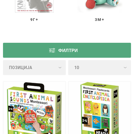
9Г+
3М+
ФИЛТРИ