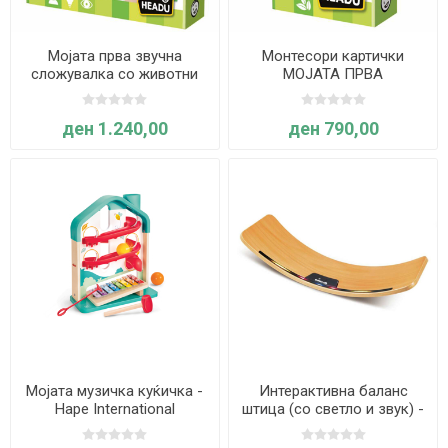
Мојата прва звучна
Монтесори картички
сложувалка со животни
МОЈАТА ПРВА
Montessori - Headu
ЕНЦИКЛОПЕДИЈА ЗА
ЖИВОТНИ - Headu
ден 1.240,00
ден 790,00
Мојата музичка куќичка -
Интерактивна баланс
Hape International
штица (со светло и звук) -
Hape International