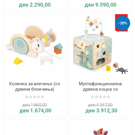
ден 2.290,00
ден 9.590,00
-20%
Количка за влечење (со
Мултифункционална
дрвени блокчиња)
дрвена коцка со
ПОЛЖАВ - Sweet Cocoon -
активности ГРАДИНА -
Janod
Sweet Cocoon - Janod
ден 1.860,00
ден 4.347,00
ден 1.674,00
ден 3.912,30